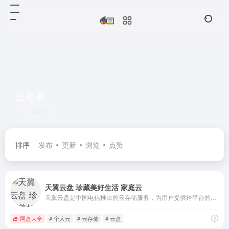
云相册
共 1 篇网址
排序
发布
更新
浏览
点赞
天翼云盘 珍藏美好生活 家庭云
天翼云盘是中国电信推出的云存储服务，为用户提供跨平台的文件存储、备份、同步及分享服务，是国内领先的免费网盘，安全、可靠、稳定、快速。天翼云盘为用户守护数据资产。
网盘大全
# 个人云
# 云存储
# 云盘