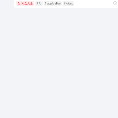
网盘大全
# AI
# application
# cloud