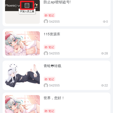
防止api密钥盗号!
笔记
542555
0
115资源库
笔记
542555
28
青蛙🐸转载
笔记
542555
22
世界，您好！
笔记