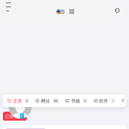
文章
网址
书籍
软件
5
86
0
1
542555
帅气的我简直无法用语言描述！
已发布
5