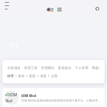
游戏
共 2 篇网址
主机域名
常用工具
常用网址
影音娱乐
个人常用
网盘大全
排序
发布
更新
浏览
点赞
3DM Mod
3DM Mod站是国内领先的游戏MOD资源下载平台，汇聚全球最新最全的游戏模组、地图包、材质包、存档和制作教程。支持我的世界、GTA5、上古卷轴、赛博朋克2077等数千款热门游戏，提供免费下载、详细安装教程，让每位玩家都能轻松享受个性化游戏体验，打造属于自己的游戏世界。