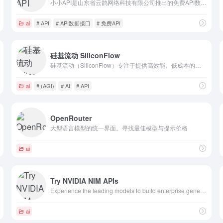
小小API是山东省云鹊网络科技有限公司推出的免费API数据接口调用平台，为开发者提供快速、稳定、可靠的API数据服务，涵盖多种聚合数据接口，助力高效开发。
ai
# API
# API数据接口
# 免费API
硅基流动 SiliconFlow
硅基流动（SiliconFlow）专注于提供高效能、低成本的多品类 AI 模型服务，助力开发者和企业聚焦产品创新。
ai
# (AGI)
# AI
# API
OpenRouter
大型语言模型的统一界面。寻找最佳模型与提示价格
ai
Try NVIDIA NIM APIs
Experience the leading models to build enterprise generative AI apps now.
ai