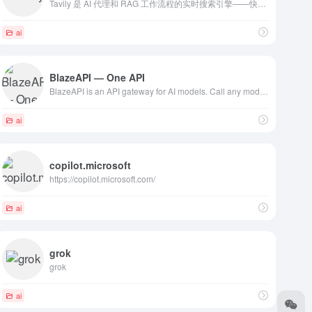
Tavily 是 AI 代理和 RAG 工作流程的实时搜索引擎——快速且安全的网页搜索和内容提取 API。
ai
BlazeAPI — One API
BlazeAPI is an API gateway for AI models. Call any model through one endpoint — one request per message.
ai
copilot.microsoft
https://copilot.microsoft.com/
ai
grok
grok
ai