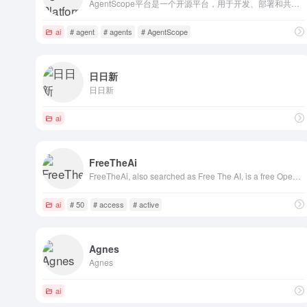
AgentScope平台是一个开源平台，用于开发、部署和共享AI代理、插件和技能。轻松打造智能代理。
ai
# agent
# agents
# AgentScope
日日新
日日新
ai
FreeTheAi
FreeTheAi, also searched as Free The AI, is a free OpenAI-compatible AI API gateway with 80+ active models, Discord key signup, daily check-in, chat c
ai
# 50
# access
# active
Agnes
Agnes
ai